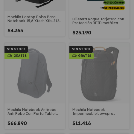
Mochila Laptop Bolso Para
Billetera Rogue Tarjetero con
Notebook 15,6 Xtech Xtb-212
Protección RFID metálica
Winsor
$4.355
$25.190
SIN STOCK
SIN STOCK
GRATIS
GRATIS
Mochila Notebook Antirobo
Mochila Notebook
Anti Robo Con Porta Tablet
Impermeable Lowepro
Laptop
Ridgeline Bp250 AW 24L
$66.890
$11.416