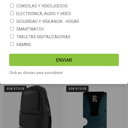
CONSOLAS Y VIDEOJUEGOS
ELECTRÓNICA, AUDIO Y VIDEO
SEGURIDAD Y VIGILANCIA - HOGAR
SMARTWATCH
TABLETAS DIGITALIZADORAS
Balanza Digital De Viaje Para
Mochila Xiaomi Mi Casual
Valija Hasta 50kg con
Daypack comoda compacta
GAMING
pantalla
ligera
$14.190
-
20
%
OFF
$25.289
ENVIAR
$31.790
COMPRAR
Click en «Enviar» para suscribirte!
SIN STOCK
SIN STOCK