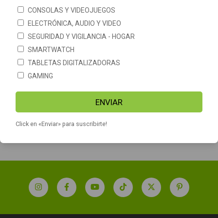
CONSOLAS Y VIDEOJUEGOS
ELECTRÓNICA, AUDIO Y VIDEO
SEGURIDAD Y VIGILANCIA - HOGAR
SMARTWATCH
TABLETAS DIGITALIZADORAS
GAMING
Aspiradora y Sopladora
Aspiradora Robot Ecovacs
Portátil Recargable 3 en 1
Slim2 Pelo Mascotas Trapea
Inalámbrica
App Wifi
ENVIAR
$16.390
$34.029
$40.835
Click en «Enviar» para suscribirte!