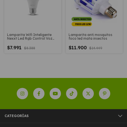
Lamparita Wifi Inteligente
Lamparita anti mosquitos
Nexxt Led Rgb Control Voz
foco led mata insectos
App Lampara foco Wifi
$7.991
$11.900
$8.388
$14.449
CATEGORÍAS