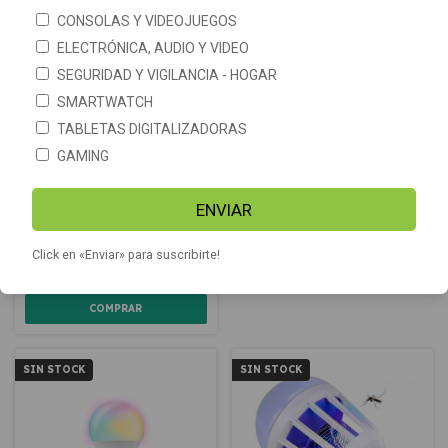
CONSOLAS Y VIDEOJUEGOS
ELECTRÓNICA, AUDIO Y VIDEO
SEGURIDAD Y VIGILANCIA - HOGAR
SMARTWATCH
TABLETAS DIGITALIZADORAS
GAMING
Lámpara Mata Mosquitos Led
Pack x2 Focos Wifi Inteligente
ENVIAR
UV conexión USB Trampa Led
Nexxt Led Rgb Control Voz
App Lampara Lamparita Wifi
-
13
%
OFF
$5.279
$5.508
Click en «Enviar» para suscribirte!
$14.729
$16.900
SIN STOCK
SIN STOCK