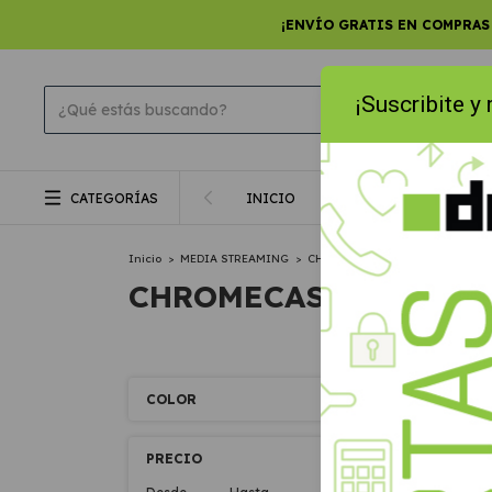
¡ENVÍO GRATIS EN COMPRAS
¡Suscribite y
CATEGORÍAS
INICIO
PRODUCTOS
SMA
Inicio
>
MEDIA STREAMING
>
CHROMECAST
CHROMECAST
COLOR
SIN ST
GR
PRECIO