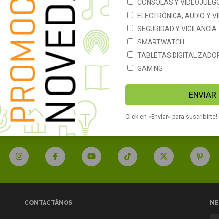
CONSOLAS Y VIDEOJUEG
ELECTRÓNICA, AUDIO Y V
SEGURIDAD Y VIGILANCIA
SMARTWATCH
 Chromecast 3
Convertidor Smart Google
TABLETAS DIGITALIZADO
sor Smart Tv
Chromecast 4 HD Google TV
cast Chrome Cast
GAMING
988
$96.990
ENVIAR
Click en «Enviar» para suscribirte!
CONTACTÁNOS
NE