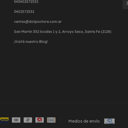
543402572532
3402572532
ventas@dotpixstore.com.ar
San Martin 352 locales 1 y 2, Arroyo Seco, Santa Fe (2128)
¡Visitá nuestro Blog!
Medios de envío