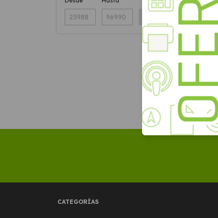
Desde
Hasta
APLICAR
Google
Conver
Crome
$23.
CATEGORÍAS